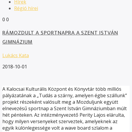
Hírek
Régió hírei
0
0
RÁMOZDULT A SPORTNAPRA A SZENT ISTVÁN
GIMNÁZIUM
Lukács Kata
2018-10-01
A Kalocsai Kulturális Központ és Könyvtár több milliós
pályázatának a „Tudás a szárny, amelyen égbe szállunk”
projekt részeként valósult meg a Mozduljunk együtt
elnevezésű sportnap a Szent István Gimnáziumban múlt
hét pénteken. Az intézményvezető Perity Lajos elárulta,
hogy milyen versenyeket szerveztek, amelyeknek az
egyik különlegessége volt a wave board szlalom a