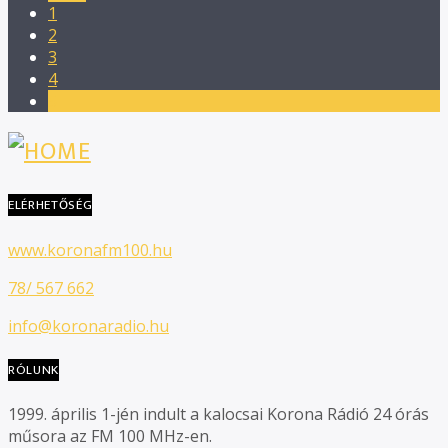
1
2
3
4
5
ELÉRHETŐSÉG
www.koronafm100.hu
78/ 567 662
info@koronaradio.hu
RÓLUNK
1999. április 1-jén indult a kalocsai Korona Rádió 24 órás
műsora az FM 100 MHz-en.