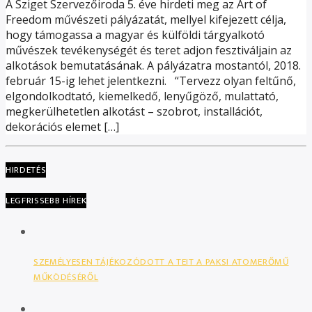
A Sziget Szervezőiroda 5. éve hirdeti meg az Art of
Freedom művészeti pályázatát, mellyel kifejezett célja,
hogy támogassa a magyar és külföldi tárgyalkotó
művészek tevékenységét és teret adjon fesztiváljain az
alkotások bemutatásának. A pályázatra mostantól, 2018.
február 15-ig lehet jelentkezni. “Tervezz olyan feltűnő,
elgondolkodtató, kiemelkedő, lenyűgöző, mulattató,
megkerülhetetlen alkotást – szobrot, installációt,
dekorációs elemet […]
HIRDETÉS
LEGFRISSEBB HÍREK
SZEMÉLYESEN TÁJÉKOZÓDOTT A TEIT A PAKSI ATOMERŐMŰ
MŰKÖDÉSÉRŐL