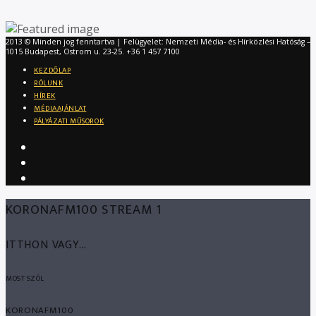
2013 © Minden jog fenntartva | Felügyelet: Nemzeti Média- és Hírközlési Hatóság –
1015 Budapest, Ostrom u. 23-25. +36 1 457 7100
KEZDŐLAP
RÓLUNK
HÍREK
MÉDIAAJÁNLAT
PÁLYÁZATI MŰSOROK
KORONAFM100 STREAM 1
ITTHON VAGY...
MOST SZÓL
KORONAFM100