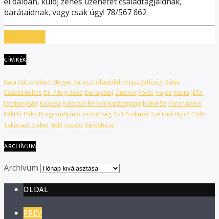
el dalban, küldj zenés üzenetet családtagjaidnak,
barátaidnak, vagy csak úgy! 78/567 662
RÉSZLETEK
CÍMKÉK
Baja
Bács-Kiskun Megyei Katasztrófavédelmi Igazgatóság
Bátya
Császártöltés
Dr. Filvig Géza
Dunapataj
Dusnok
Foktő
Hajós
Harta
JETA
jótékonyság
Kalocsa
Kalocsai Rendőrkapitányság
Kiskőrös
koronavírus
KékHír
Paks
ProgramAjánló
rendőrség
Solt
Szakmár
Szeitzné Nyírő Csilla
Takácsné Stalter Judit
Uszód
Városháza
ARCHÍVUM
Archívum
OLDAL
PREV