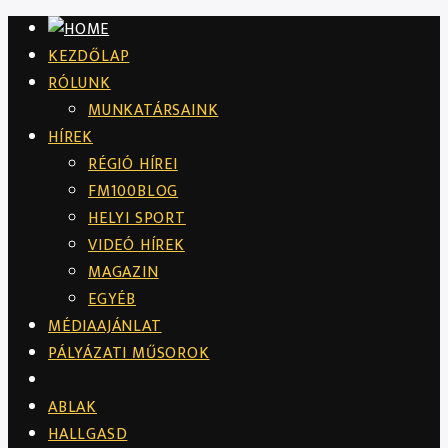
KEZDŐLAP
RÓLUNK
MUNKATÁRSAINK
HÍREK
RÉGIÓ HÍREI
FM100BLOG
HELYI SPORT
VIDEÓ HÍREK
MAGAZIN
EGYÉB
MÉDIAAJÁNLAT
PÁLYÁZATI MŰSOROK
ABLAK
HALLGASD