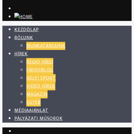
KEZDŐLAP
RÓLUNK
MUNKATÁRSAINK
HÍREK
RÉGIÓ HÍREI
FM100BLOG
HELYI SPORT
VIDEÓ HÍREK
MAGAZIN
EGYÉB
MÉDIAAJÁNLAT
PÁLYÁZATI MŰSOROK