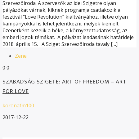
Szervezőiroda. A szervezők az idei Szigetre olyan
pályázókat várnak, kiknek programja csatlakozik a
fesztivál “Love Revolution” kiáltványához, illetve olyan
kampányokkal is lehet jelentkezni, melyek kiemelt
üzenetként kezelik a béke, a környezettudatosság, az
emberi jogok témákat. A pályázat leadásának határideje
2018. április 15. A Sziget Szervezőiroda tavaly […]
Zene
0
0
SZABADSÁG SZIGETE: ART OF FREEDOM – ART
FOR LOVE
koronafm100
2017-12-22