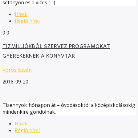
sétányon és a vizes […]
Hírek
Régió hírei
0
0
TÍZMILLIÓKBÓL SZERVEZ PROGRAMOKAT
GYEREKEKNEK A KÖNYVTÁR
Vörös István
2018-09-20
Tizennyolc hónapon át – óvodásoktól a középiskolásokig
mindenkire gondolnak.
Hírek
Régió hírei