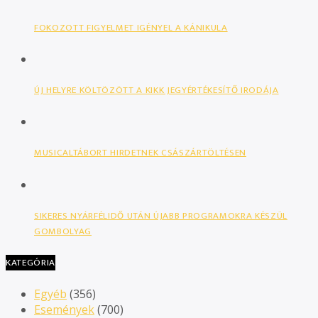
FOKOZOTT FIGYELMET IGÉNYEL A KÁNIKULA
ÚJ HELYRE KÖLTÖZÖTT A KIKK JEGYÉRTÉKESÍTŐ IRODÁJA
MUSICALTÁBORT HIRDETNEK CSÁSZÁRTÖLTÉSEN
SIKERES NYÁRFÉLIDŐ UTÁN ÚJABB PROGRAMOKRA KÉSZÜL
GOMBOLYAG
KATEGÓRIA
Egyéb
(356)
Események
(700)