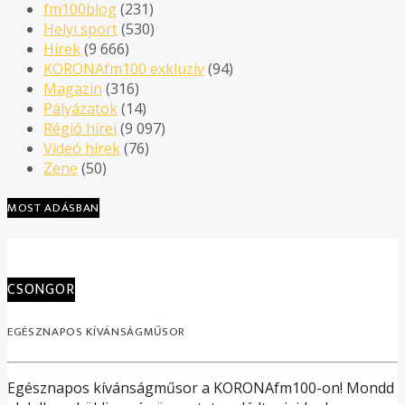
fm100blog
(231)
Helyi sport
(530)
Hírek
(9 666)
KORONAfm100 exkluzív
(94)
Magazin
(316)
Pályázatok
(14)
Régió hírei
(9 097)
Videó hírek
(76)
Zene
(50)
MOST ADÁSBAN
CSONGOR
EGÉSZNAPOS KÍVÁNSÁGMŰSOR
Egésznapos kívánságműsor a KORONAfm100-on! Mondd